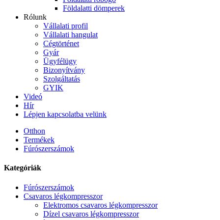
Földalatti dömperek
Rólunk
Vállalati profil
Vállalati hangulat
Cégtörténet
Gyár
Ügyfélügy
Bizonyítvány
Szolgáltatás
GYIK
Videó
Hír
Lépjen kapcsolatba velünk
Otthon
Termékek
Fúrószerszámok
Kategóriák
Fúrószerszámok
Csavaros légkompresszor
Elektromos csavaros légkompresszor
Dízel csavaros légkompresszor