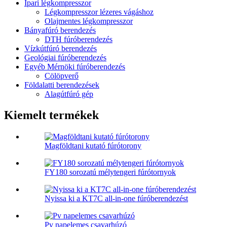
Ipari légkompresszor
Légkompresszor lézeres vágáshoz
Olajmentes légkompresszor
Bányafúró berendezés
DTH fúróberendezés
Vízkútfúró berendezés
Geológiai fúróberendezés
Egyéb Mérnöki fúróberendezés
Cölöpverő
Földalatti berendezések
Alagútfúró gép
Kiemelt termékek
Magföldtani kutató fúrótorony
FY180 sorozatú mélytengeri fúrótornyok
Nyissa ki a KT7C all-in-one fúróberendezést
Pv napelemes csavarhúzó