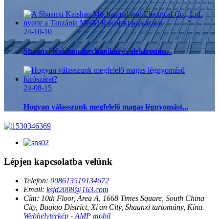
24-10-10
Shaanxi Kaishan mechanikai és elektromos...
24-08-15
Hogyan válasszunk megfelelő magas légnyomást...
Lépjen kapcsolatba velünk
Telefon:
008613519134672
Email:
ksjd2008@163.com
Cím:
10th Floor, Area A, 1668 Times Square, South China
City, Baqiao District, Xi'an City, Shaanxi tartomány, Kína.
Webhelytérkép
-
AMP mobil