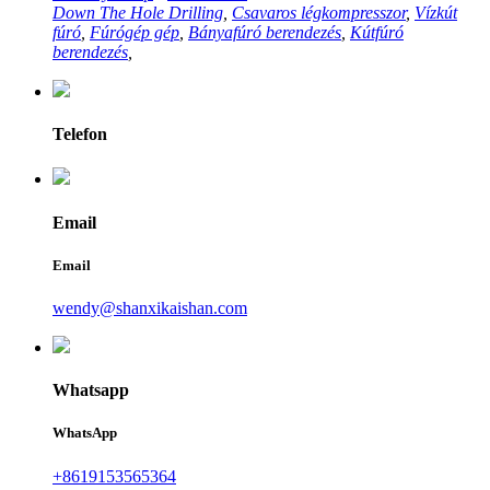
Down The Hole Drilling
,
Csavaros légkompresszor
,
Vízkút
fúró
,
Fúrógép gép
,
Bányafúró berendezés
,
Kútfúró
berendezés
,
Telefon
Email
Email
wendy@shanxikaishan.com
Whatsapp
WhatsApp
+8619153565364