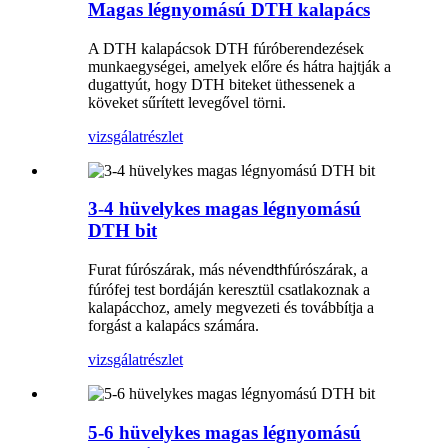
Magas légnyomású DTH kalapács
A DTH kalapácsok DTH fúróberendezések
munkaegységei, amelyek előre és hátra hajtják a
dugattyút, hogy DTH biteket üthessenek a
köveket sűrített levegővel törni.
vizsgálat
részlet
3-4 hüvelykes magas légnyomású
DTH bit
Furat fúrószárak, más néven
fúrószárak, a
dth
fúrófej test bordáján keresztül csatlakoznak a
kalapácchoz, amely megvezeti és továbbítja a
forgást a kalapács számára.
vizsgálat
részlet
5-6 hüvelykes magas légnyomású