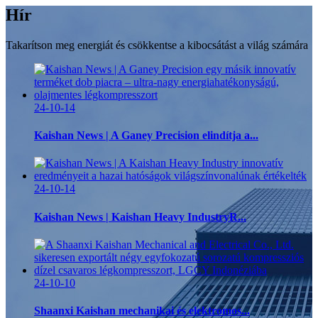
Hír
Takarítson meg energiát és csökkentse a kibocsátást a világ számára
24-10-14
Kaishan News | A Ganey Precision elindítja a...
24-10-14
Kaishan News | Kaishan Heavy IndustryR...
24-10-10
Shaanxi Kaishan mechanikai és elektromos...