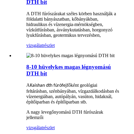
DTH bit
A DTH fúrószárakat széles körben használják a
földalatti bányászatban, kőbányákban,
hidraulikus és vízenergia-mérnökségben,
vízkútfúrásban, ásványkutatásban, horgonyzó
lyukfúrásban, geotermikus tervezésben,
vizsgálat
részlet
8-10 hüvelykes magas légnyomású
DTH bit
A
főként geológiai
Kaishan dth fúrófej
feltárásban, szénbányában, vízgazdálkodásban és
vízenergiában, autópályán, vasúton, hidaknál,
építőiparban és építőiparban stb.
A nagy levegőnyomású DTH fúrószárak
jellemzői
vizsgálat
részlet