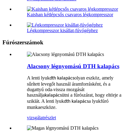
Kaishan kétlépcsős csavaros légkompresszor
Légkompresszor kisállat-fúvógéphez
Fúrószerszámok
Alacsony légnyomású DTH kalapács
A lenti lyuk
olyan eszköz, amely
dth kalapács
sűrített levegőt használ áramforrásként, és a
dugattyú oda-vissza mozgását
használja
ütni a fúrószárat, hogy eltörje a
kalapács
sziklát. A lenti lyuk
a lyukfúró
dth kalapács
munkaeszköze.
vizsgálat
részlet