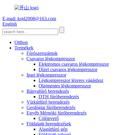
E-mail: ksjd2008@163.com
English
Otthon
Termékek
Fúrószerszámok
Csavaros légkompresszor
Elektromos csavaros légkompresszor
Dízel csavaros légkompresszor
Ipari légkompresszor
Légkompresszor lézeres vágáshoz
Olajmentes légkompresszor
Bányafúró berendezés
DTH fúróberendezés
Vízkútfúró berendezés
Geológiai fúróberendezés
Egyéb Mérnöki fúróberendezés
Cölöpverő
Földalatti berendezések
Alagútfúró gép
Földalatti robogó