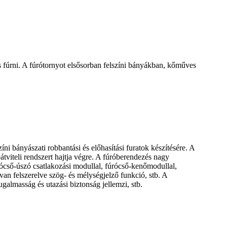
s fúrni. A fúrótornyot elsősorban felszíni bányákban, kőműves
i bányászati ​​robbantási és előhasítási furatok készítésére. A
tviteli rendszert hajtja végre. A fúróberendezés nagy
rócső-úszó csatlakozási modullal, fúrócső-kenőmodullal,
van felszerelve szög- és mélységjelző funkció, stb. A
galmasság és utazási biztonság jellemzi, stb.