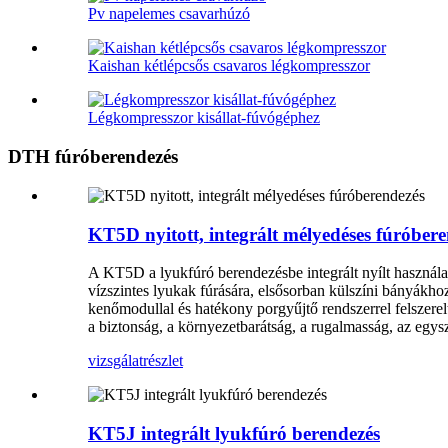
Pv napelemes csavarhúzó
Kaishan kétlépcsős csavaros légkompresszor
Légkompresszor kisállat-fúvógéphez
DTH fúróberendezés
KT5D nyitott, integrált mélyedéses fúróber
A KT5D a lyukfúró berendezésbe integrált nyílt használatr
vízszintes lyukak fúrására, elsősorban külszíni bányákho
kenőmodullal és hatékony porgyűjtő rendszerrel felszere
a biztonság, a környezetbarátság, a rugalmasság, az egysze
vizsgálat
részlet
KT5J integrált lyukfúró berendezés