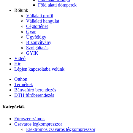
Föld alatti dömperek
Rólunk
Vállalati profil
Vállalati hangulat
Cégtörténet
Gyár
Ügyfélügy
Bizonyítvány
Szolgáltatás
GYIK
Videó
Hír
Lépjen kapcsolatba velünk
Otthon
Termékek
Bányafúró berendezés
DTH fúróberendezés
Kategóriák
Fúrószerszámok
Csavaros légkompresszor
Elektromos csavaros légkompresszor