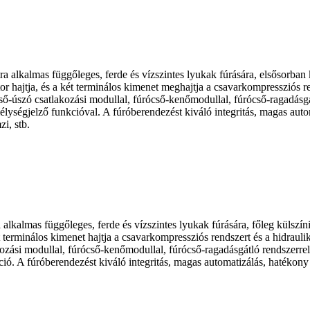
ra alkalmas függőleges, ferde és vízszintes lyukak fúrására, elsősorban
 hajtja, és a két terminálos kimenet meghajtja a csavarkompressziós ren
ső-úszó csatlakozási modullal, fúrócső-kenőmodullal, fúrócső-ragadásgá
mélységjelző funkcióval. A fúróberendezést kiváló integritás, magas aut
i, stb.
 alkalmas függőleges, ferde és vízszintes lyukak fúrására, főleg külszí
terminálos kimenet hajtja a csavarkompressziós rendszert és a hidrauliku
kozási modullal, fúrócső-kenőmodullal, fúrócső-ragadásgátló rendszerrel
kció. A fúróberendezést kiváló integritás, magas automatizálás, hatékony