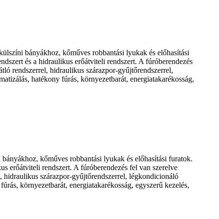
 külszíni bányákhoz, kőműves robbantási lyukak és előhasítási
dszert és a hidraulikus erőátviteli rendszert. A fúróberendezés
tló rendszerrel, hidraulikus szárazpor-gyűjtőrendszerrel,
omatizálás, hatékony fúrás, környezetbarát, energiatakarékosság,
ni bányákhoz, kőműves robbantási lyukak és előhasítási furatok.
s erőátviteli rendszert. A fúróberendezés fel van szerelve
, hidraulikus szárazpor-gyűjtőrendszerrel, légkondicionáló
 fúrás, környezetbarát, energiatakarékosság, egyszerű kezelés,