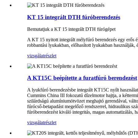
KT 15 integrált DTH fúróberendezés
Bemutatjuk a KT 15 integrált DTH fúrógépet
A KT 15 nyitott integrált mélyfúró berendezés egy erős é
robbantási lyukakban, előhasított lyukakban használják, é
vizsgálat
részlet
A KT15C beépítette a furatfúró berendezést
A lyukfúró berendezésbe integrált KT15C nyílt használatra 
Cummins China III fokozatú dízelmotor hajtja, a kéttermin
szilárdságú alumíniumötvözet meghajtó gerendával, változ
fúrócső-betapadást megelőző rendszerrel, hidraulikus szár
fúróberendezést kiváló integritás, magas automatizálás, h
vizsgálat
részlet