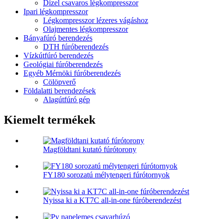
Dízel csavaros légkompresszor
Ipari légkompresszor
Légkompresszor lézeres vágáshoz
Olajmentes légkompresszor
Bányafúró berendezés
DTH fúróberendezés
Vízkútfúró berendezés
Geológiai fúróberendezés
Egyéb Mérnöki fúróberendezés
Cölöpverő
Földalatti berendezések
Alagútfúró gép
Kiemelt termékek
Magföldtani kutató fúrótorony
FY180 sorozatú mélytengeri fúrótornyok
Nyissa ki a KT7C all-in-one fúróberendezést