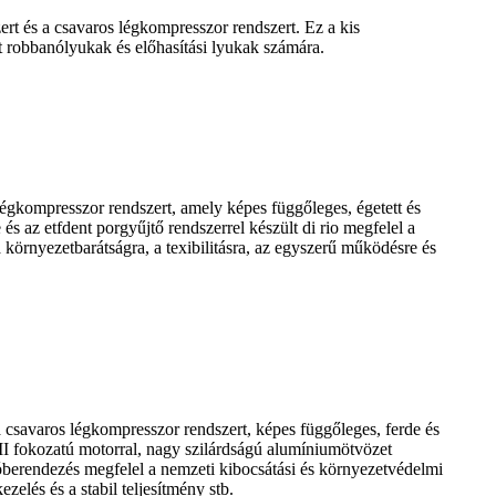
ert és a csavaros légkompresszor rendszert. Ez a kis
tt robbanólyukak és előhasítási lyukak számára.
s légkompresszor rendszert, amely képes függőleges, égetett és
 az etfdent porgyűjtő rendszerrel készült di rio megfelel a
környezetbarátságra, a texibilitásra, az egyszerű működésre és
 a csavaros légkompresszor rendszert, képes függőleges, ferde és
II fokozatú motorral, nagy szilárdságú alumíniumötvözet
róberendezés megfelel a nemzeti kibocsátási és környezetvédelmi
elés és a stabil teljesítmény stb.