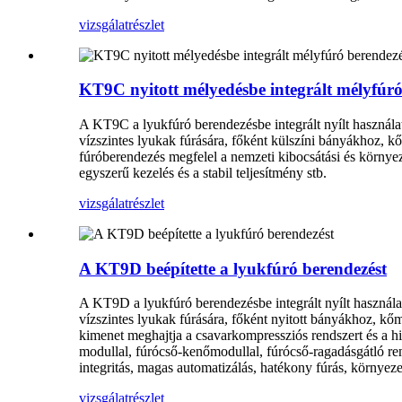
vizsgálat
részlet
KT9C nyitott mélyedésbe integrált mélyfúró
A KT9C a lyukfúró berendezésbe integrált nyílt használatr
vízszintes lyukak fúrására, főként külszíni bányákhoz, 
fúróberendezés megfelel a nemzeti kibocsátási és környe
egyszerű kezelés és a stabil teljesítmény stb.
vizsgálat
részlet
A KT9D beépítette a lyukfúró berendezést
A KT9D a lyukfúró berendezésbe integrált nyílt használatr
vízszintes lyukak fúrására, főként nyitott bányákhoz, kő
kimenet meghajtja a csavarkompressziós rendszert és a hid
modullal, fúrócső-kenőmodullal, fúrócső-ragadásgátló rend
integritás, magas automatizálás, hatékony fúrás, környeze
vizsgálat
részlet