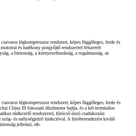
 a csavaros légkompresszor rendszert, képes függőleges, ferde és
otorral és hatékony porgyűjtő rendszerrel felszerelt
ság, a biztonság, a környezetbarátság, a rugalmasság, az
 a csavaros légkompresszor rendszert, képes függőleges, ferde és
ai China III fokozatú dízelmotor hajtja, és a két terminálos
atikus rúdkezelő rendszerrel, fúrócső-úszó csatlakozási
si szög- és mélységjelző funkcióval. A fúróberendezést kiváló
ztonság jellemzi, stb.