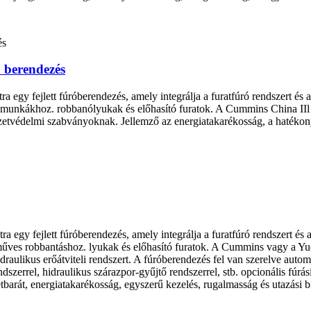
 berendezés
a egy fejlett fúróberendezés, amely integrálja a furatfúró rendszert és
kőmunkákhoz. robbanólyukak és előhasító furatok. A Cummins China IIl m
zetvédelmi szabványoknak. Jellemző az energiatakarékosság, a hatékony
a egy fejlett fúróberendezés, amely integrálja a furatfúró rendszert és
műves robbantáshoz. lyukak és előhasító furatok. A Cummins vagy a Yuch
raulikus erőátviteli rendszert. A fúróberendezés fel van szerelve autom
szerrel, hidraulikus szárazpor-gyűjtő rendszerrel, stb. opcionális fúrá
tbarát, energiatakarékosság, egyszerű kezelés, rugalmasság és utazási bi