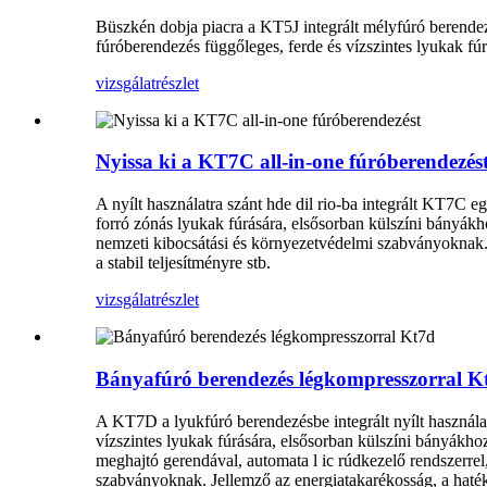
Büszkén dobja piacra a KT5J integrált mélyfúró berendezé
fúróberendezés függőleges, ferde és vízszintes lyukak fúr
vizsgálat
részlet
Nyissa ki a KT7C all-in-one fúróberendezés
A nyílt használatra szánt hde dil rio-ba integrált KT7C eg
forró zónás lyukak fúrására, elsősorban külszíni bányákh
nemzeti kibocsátási és környezetvédelmi szabványoknak. j
a stabil teljesítményre stb.
vizsgálat
részlet
Bányafúró berendezés légkompresszorral K
A KT7D a lyukfúró berendezésbe integrált nyílt használatr
vízszintes lyukak fúrására, elsősorban külszíni bányákh
meghajtó gerendával, automata l ic rúdkezelő rendszerrel
szabványoknak. Jellemző az energiatakarékosság, a hatéko