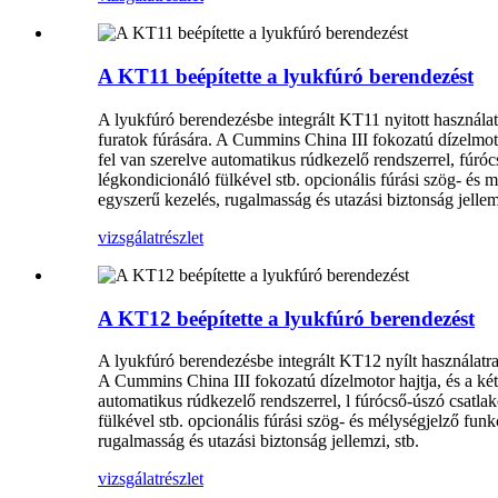
A KT11 beépítette a lyukfúró berendezést
A lyukfúró berendezésbe integrált KT11 nyitott használat
furatok fúrására. A Cummins China III fokozatú dízelmotor
fel van szerelve automatikus rúdkezelő rendszerrel, fúróc
légkondicionáló fülkével stb. opcionális fúrási szög- és 
egyszerű kezelés, rugalmasság és utazási biztonság jellemz
vizsgálat
részlet
A KT12 beépítette a lyukfúró berendezést
A lyukfúró berendezésbe integrált KT12 nyílt használatra
A Cummins China III fokozatú dízelmotor hajtja, és a két 
automatikus rúdkezelő rendszerrel, l fúrócső-úszó csatla
fülkével stb. opcionális fúrási szög- és mélységjelző fun
rugalmasság és utazási biztonság jellemzi, stb.
vizsgálat
részlet