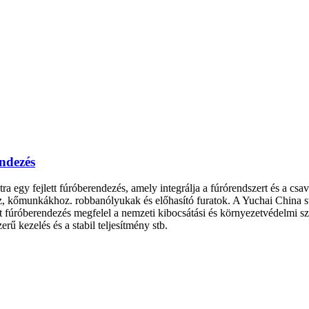
endezés
a egy fejlett fúróberendezés, amely integrálja a fúrórendszert és a csa
z, kőmunkákhoz. robbanólyukak és előhasító furatok. A Yuchai China sta
lt fúróberendezés megfelel a nemzeti kibocsátási és környezetvédelmi 
rű kezelés és a stabil teljesítmény stb.