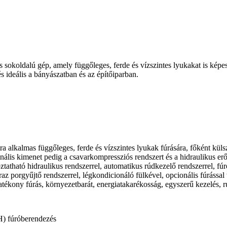
s sokoldalú gép, amely függőleges, ferde és vízszintes lyukakat is képe
s ideális a bányászatban és az építőiparban.
alkalmas függőleges, ferde és vízszintes lyukak fúrására, főként külszín
ális kimenet pedig a csavarkompressziós rendszert és a hidraulikus erőá
tatható hidraulikus rendszerrel, automatikus rúdkezelő rendszerrel, fú
az porgyűjtő rendszerrel, légkondicionáló fülkével, opcionális fúrással 
atékony fúrás, környezetbarát, energiatakarékosság, egyszerű kezelés, ru