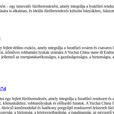
st – egy innovatív fúróberendezést, amely integrálja a lyukfúró rendsz
ására is alkalmas, és ideális fúróberendezés külszíni bányákhoz, falazo
t
y fejlett drilino eszköz, amely integrálja a furatfúró svsiem és csavaro
oz, kőműves robbantási lyukak számára A Yuchai China stane ill Endne és
ellemző az energiatakarékosságra, a gazdaságosságra, a biztonságra, a 
t7d
a egy fejlett fúróberendezés, amely integrálja a furatfúró rendszert és
oz, kőmunkákhoz. robbanólyukak és előhasító furatok. A Yuchai China I
, fúrócső kenőmodullal és hatékony porgyűjtő rendszerrel felszerelt fú
nyság, a biztonság, a környezetbarátság, a rugalmasság, az egyszerű kez