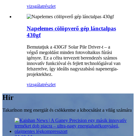
vizsgálat
részlet
Napelemes cölöpverő gép lánctalpas
430gf
Bemutatjuk a 430GF Solar Pile Driver-t – a
végső megoldást minden fotovoltaikus fúrási
igényre. Ez a célra tervezett berendezés számos
innovatív funkcióval és fejlett technológiával van
felszerelve, így ideális nagyszabású napenergia-
projektekhez.
vizsgálat
részlet
Hír
Takarítson meg energiát és csökkentse a kibocsátást a világ számára